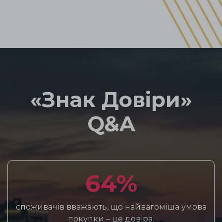
«Знак Довіри»
Q&A
64%
споживачів вважають, що найвагоміша умова
покупки – це довіра.