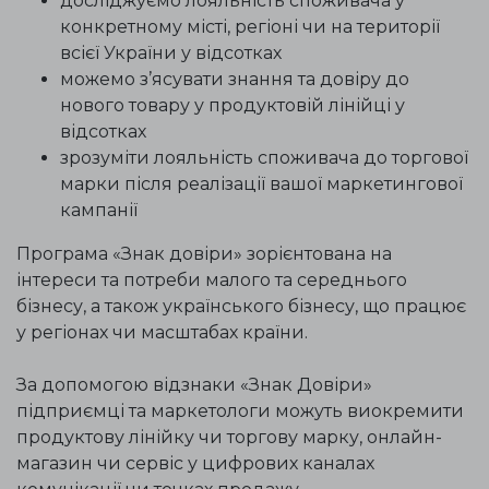
досліджуємо лояльність споживача у
конкретному місті, регіоні чи на території
всієї України у відсотках
можемо з’ясувати знання та довіру до
нового товару у продуктовій лінійці у
відсотках
зрозуміти лояльність споживача до торгової
марки після реалізації вашої маркетингової
кампанії
Програма «Знак довіри» зорієнтована на
інтереси та потреби малого та середнього
бізнесу, а також українського бізнесу, що працює
у регіонах чи масштабах країни.
За допомогою відзнаки «Знак Довіри»
підприємці та маркетологи можуть виокремити
продуктову лінійку чи торгову марку, онлайн-
магазин чи сервіс у цифрових каналах