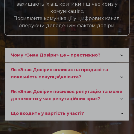
захищають їх від критики під час криз у
комунікаціях.
Посилюйте комунікації у цифрових канал,
оперуючи доведеним фактом довіри.
Чому «Знак Довіри» це – престижно?
Як «Знак Довіри» впливає на продажі та
лояльність покупця\клієнта?
Як «Знак Довіри» посилює репутацію та може
допомогти у час репутаційних криз?
Що входить у вартість участі?