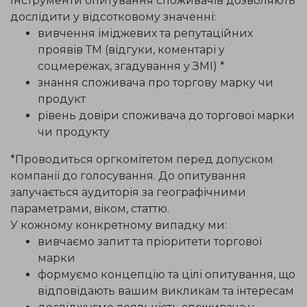
Інструменти опитування споживачів дозволяють
дослідити у відсотковому значенні:
вивчення іміджевих та репутаційних
проявів ТМ (відгуки, коментарі у
соцмережах, згадування у ЗМІ) *
знання споживача про торгову марку чи
продукт
рівень довіри споживача до торгової марки
чи продукту
*Проводиться оргкомітетом перед допуском
компанії до голосування. До опитування
залучається аудиторія за географічними
параметрами, віком, статтю.
У кожному конкретному випадку ми:
вивчаємо запит та пріоритети торгової
марки
формуємо концепцію та цілі опитування, що
відповідають вашим викликам та інтересам